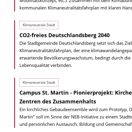
Mobilitätskonzept, etc.). Zusammen mit dem Klimabün
kommunalen Klima­neutra­li­tätsfahrplan mit klaren Ha
Klimaneutrale Stadt
CO2-freies Deutschlandsberg 2040
Die Stadtgemeinde Deutschlandsberg setzt sich das Ziel
Klimaneutralitätsfahrplan, der eine klima­wandel­angepa
erwar­tende Bevölkerungs­wachstum, bedingt durch die
Lebensqualität verbinden.
Klimaneutrale Stadt
Campus St. Martin - Pionierprojekt: Kirch
Zentren des Zusammenhalts
Ein kirchliches Gebäudeensemble wird zum Prototyp, 
Martin" soll im Sinne der NEB-Initiative zu einem Stadt
und persönlichen Austausch, Bildung und Gemeinschaft