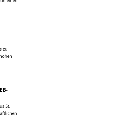
nun einen
s zu
 hohen
EB-
s St.
aftlichen