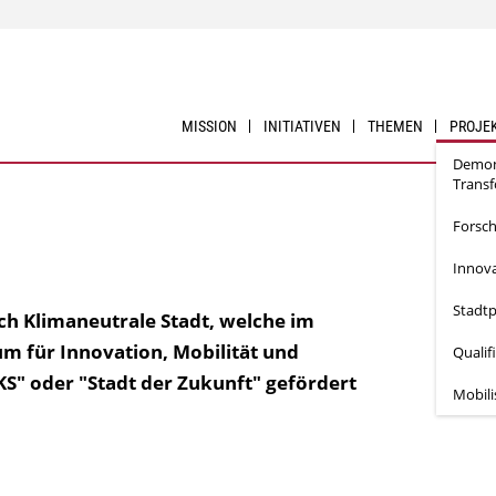
MISSION
INITIATIVEN
THEMEN
PROJE
Demon
Trans
Forsc
Innova
Stadtp
ch Klimaneutrale Stadt, welche im
m für Innovation, Mobilität und
Qualif
KS" oder "Stadt der Zukunft" gefördert
Mobil