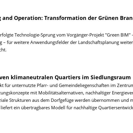
g and Operation: Transformation der Grünen Bra
erfolgte Technologie-Sprung vom Vorgänger-Projekt "Green BIM" 
 – für weitere Anwendungsfelder der Landschaftsplanung weiter
ht.
tiven klimaneutralen Quartiers im Siedlungsraum
ojekt für unternutzte Pfarr- und Gemeinde­liegenschaften im Zentr
ungskonzepte mit Mobilitätsalternativen, nachhaltiger Energiev
oziale Strukturen aus dem Dorfgefüge werden übernommen und m
liefert ein übertragbares Modell für nachhaltige Quartiersentwick