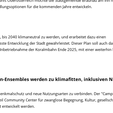
dnis Oberösterreich möchte die Stadt­gemeinde Braunau am Inn 
ndlungsoptionen für die kommenden Jahre entwickeln.
, bis 2040 klimaneutral zu wer­den, und erarbeitet dazu einen
sste Entwicklung der Stadt gewährleistet. Dieser Plan soll auch da
 Inbetriebnahme der Koralmbahn Ende 2025, mit einer weiterhin
en-Ensembles werden zu klimafitten, inklusiven N
Denkmalschutz und neue Nutzungsarten zu verbinden. Der "Campu
teil Community Center für zwanglose Begegnung, Kultur, gesellsch
 entwickelt werden.