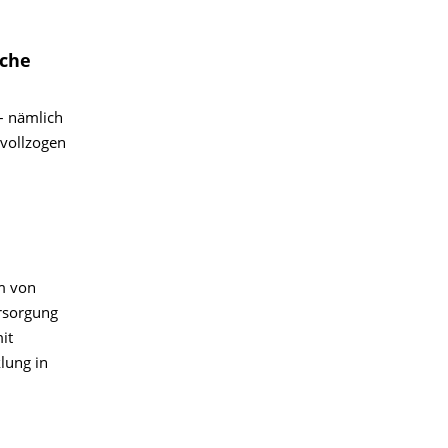
nche
– nämlich
vollzogen
um von
ersorgung
it
lung in