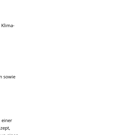
 Klima-
en sowie
 einer
zept,