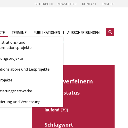
BILDERPOOL
NEWSLETTER
KONTAKT
ENGLISH
KTE
TERMINE
PUBLIKATIONEN
AUSSCHREIBUNGEN
Suchwidg
öffnen
strations- und
formationsprojekte
hungsprojekte
tionslabore und Leitprojekte
rojekte
Suche verfeinern
izierungsnetzwerke
Projektstatus
isierung und Vernetzung
Alle
laufend [79]
Schlagwort