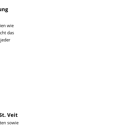
ung
ien wie
cht das
jeder
t. Veit
lten sowie