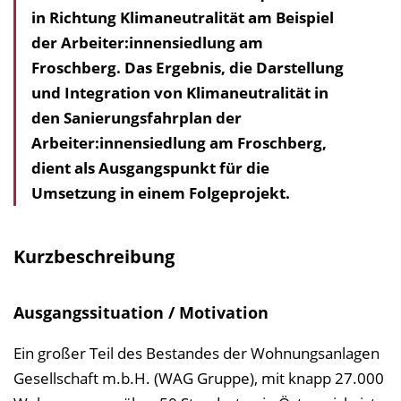
in Richtung Klimaneutralität am Beispiel
a
der Arbeiter:innen­siedlung am
l
Froschberg. Das Ergebnis, die Darstellung
t
und Integration von Klimaneutralität in
s
den Sanierungsfahrplan der
v
Arbeiter:innensiedlung am Froschberg,
e
dient als Ausgangspunkt für die
r
Umsetzung in einem Folgeprojekt.
z
e
i
Kurzbeschreibung
c
h
Ausgangssituation / Motivation
n
i
Ein großer Teil des Bestandes der Wohnungsanlagen
s
Gesellschaft m.b.H. (WAG Gruppe), mit knapp 27.000
e