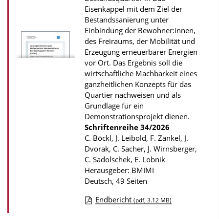
s
Eisenkappel mit dem Ziel der
z
Bestandssanierung unter
Einbindung der Bewohner:innen,
u
des Freiraums, der Mobilität und
r
Erzeugung erneuerbarer Energien
P
vor Ort. Das Ergebnis soll die
u
wirtschaftliche Machbarkeit eines
ganzheitlichen Konzepts für das
b
Quartier nachweisen und als
l
Grundlage für ein
i
Demonstrationsprojekt dienen.
k
Schriftenreihe
34/2026
C. Böckl, J. Leibold, F. Zankel, J.
a
Dvorak, C. Sacher, J. Wirnsberger,
t
C. Sadolschek, E. Lobnik
i
Herausgeber: BMIMI
Deutsch, 49 Seiten
o
n
Endbericht
(pdf, 3.12 MB)
D