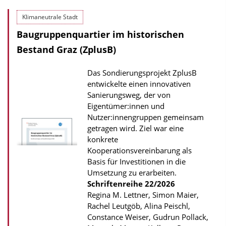
o
Klimaneutrale Stadt
w
Baugruppenquartier im historischen
n
l
Bestand Graz (ZplusB)
o
Das Sondierungsprojekt ZplusB
a
entwickelte einen innovativen
d
Sanierungsweg, der von
s
Eigentümer:innen und
Nutzer:innengruppen gemeinsam
z
getragen wird. Ziel war eine
u
konkrete
r
Kooperationsvereinbarung als
P
Basis für Investitionen in die
Umsetzung zu erarbeiten.
u
Schriftenreihe
22/2026
b
Regina M. Lettner, Simon Maier,
l
Rachel Leutgöb, Alina Peischl,
Constance Weiser, Gudrun Pollack,
i