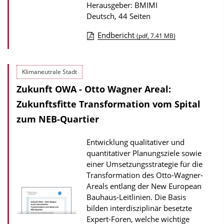
Herausgeber: BMIMI
Deutsch, 44 Seiten
Endbericht
(pdf, 7.41 MB)
D
o
Klimaneutrale Stadt
w
Zukunft OWA - Otto Wagner Areal:
n
l
Zukunftsfitte Transformation vom Spital
o
zum NEB-Quartier
a
Entwicklung qualitativer und
d
quantitativer Planungsziele sowie
s
einer Umsetzungsstrategie für die
z
Transformation des Otto-Wagner-
Areals entlang der New European
u
Bauhaus-Leitlinien. Die Basis
r
bilden interdisziplinär besetzte
P
Expert-Foren, welche wichtige