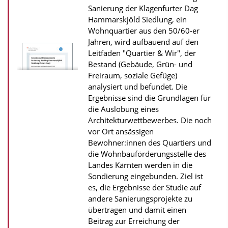
Sanierung der Klagenfurter Dag
P
Hammarskjöld Siedlung, ein
u
Wohnquartier aus den 50/60-er
b
Jahren, wird aufbauend auf den
l
Leitfaden "Quartier & Wir", der
Bestand (Gebäude, Grün- und
i
Freiraum, soziale Gefüge)
k
analysiert und befundet. Die
a
Ergebnisse sind die Grundlagen für
die Auslobung eines
t
Architekturwettbewerbes. Die noch
i
vor Ort ansässigen
o
Bewohner:innen des Quartiers und
n
die Wohnbauförderungsstelle des
Landes Kärnten werden in die
Sondierung eingebunden. Ziel ist
es, die Ergebnisse der Studie auf
andere Sanierungsprojekte zu
übertragen und damit einen
Beitrag zur Erreichung der