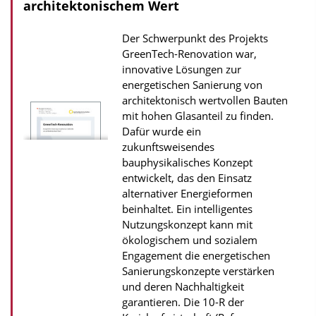
o
architektonischem Wert
a
Der Schwerpunkt des Projekts
d
GreenTech-Renovation war,
s
innovative Lösungen zur
z
energetischen Sanierung von
architektonisch wertvollen Bauten
u
mit hohen Glasanteil zu finden.
r
Dafür wurde ein
P
zukunftsweisendes
u
bauphysikalisches Konzept
entwickelt, das den Einsatz
b
alternativer Energieformen
l
beinhaltet. Ein intelligentes
i
Nutzungskonzept kann mit
k
ökologischem und sozialem
Engagement die energetischen
a
Sanierungskonzepte verstärken
t
und deren Nachhaltigkeit
i
garantieren. Die 10-R der