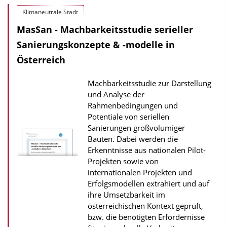
o
Klimaneutrale Stadt
w
MasSan - Machbarkeitsstudie serieller
n
l
Sanierungskonzepte & -modelle in
o
Österreich
a
Machbarkeitsstudie zur Darstellung
d
und Analyse der
s
Rahmenbedingungen und
z
Potentiale von seriellen
Sanierungen großvolumiger
u
Bauten. Dabei werden die
r
Erkenntnisse aus nationalen Pilot-
P
Projekten sowie von
u
internationalen Projekten und
Erfolgsmodellen extrahiert und auf
b
ihre Umsetzbarkeit im
l
österreichischen Kontext geprüft,
i
bzw. die benötigten Erfordernisse