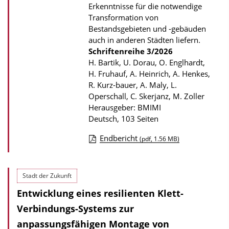
u
Erkenntnisse für die notwendige
Transformation von
b
Bestandsgebieten und -gebäuden
l
auch in anderen Städten liefern.
i
Schriftenreihe
3/2026
k
H. Bartik, U. Dorau, O. Englhardt,
H. Fruhauf, A. Heinrich, A. Henkes,
a
R. Kurz-bauer, A. Maly, L.
t
Operschall, C. Skerjanz, M. Zoller
i
Herausgeber: BMIMI
Deutsch, 103 Seiten
o
n
Endbericht
(pdf, 1.56 MB)
D
o
Stadt der Zukunft
w
Entwicklung eines resilienten Klett-
n
l
Verbindungs-Systems zur
o
anpassungsfähigen Montage von