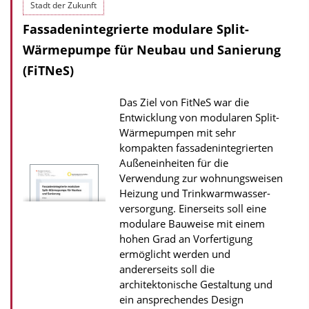
Stadt der Zukunft
n
Fassadenintegrierte modulare Split-
l
Wärmepumpe für Neubau und Sanierung
o
a
(FiTNeS)
d
Das Ziel von FitNeS war die
s
Entwicklung von modularen Split-
z
Wärmepumpen mit sehr
u
kompakten fassadenintegrierten
Außeneinheiten für die
r
Verwendung zur wohnungsweisen
P
Heizung und Trinkwarmwasser­
u
versorgung. Einerseits soll eine
b
modulare Bauweise mit einem
hohen Grad an Vorfertigung
l
ermöglicht werden und
i
andererseits soll die
k
architektonische Gestaltung und
ein ansprechendes Design
a