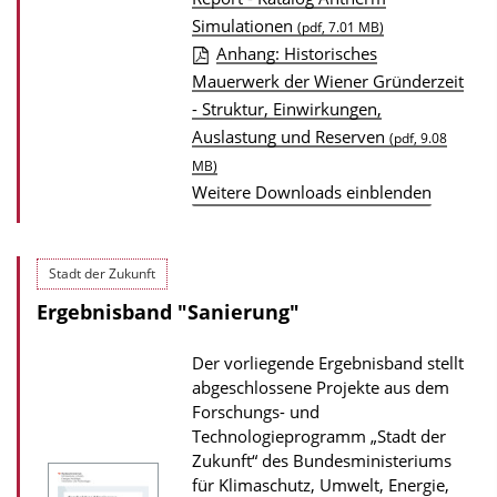
o
t
Simulationen
(pdf, 7.01 MB)
w
i
Anhang: Historisches
n
o
Mauerwerk der Wiener Gründerzeit
l
n
- Struktur, Einwirkungen,
o
Auslastung und Reserven
(pdf, 9.08
a
MB)
d
Weitere Downloads einblenden
s
z
Stadt der Zukunft
u
r
Ergebnisband "Sanierung"
P
Der vorliegende Ergebnisband stellt
u
abgeschlossene Projekte aus dem
b
Forschungs- und
l
Technologieprogramm „Stadt der
Zukunft“ des Bundesministeriums
i
für Klimaschutz, Umwelt, Energie,