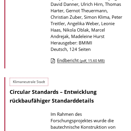
n
David Danner, Ulrich Hirn, Thomas
Harter, Gernot Theuermann,
Christian Zuber, Simon Klima, Peter
Treitler, Angelika Weber, Leonie
Haas, Nikola Oblak, Marcel
Andrejak, Madeleine Hurst
Herausgeber: BMIMI
Deutsch, 124 Seiten
Endbericht
(pdf, 15.60 MB)
D
o
Klimaneutrale Stadt
w
Circular Standards – Entwicklung
n
l
rückbaufähiger Standarddetails
o
Im Rahmen des
a
Forschungsprojektes wurde die
d
bautechnische Konstruktion von