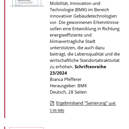
k
Mobilität, Innovation und
a
Technologie (BMK) im Bereich
t
innovativer Gebäudetechnologien
vor. Die gewonnenen Erkenntnisse
i
sollen eine Entwicklung in Richtung
o
energieeffiziente und
n
klimaverträgliche Stadt
unterstützen, die auch dazu
beiträgt, die Lebensqualität und die
wirtschaftliche Standortattraktivität
zu erhöhen.
Schriftenreihe
23/2024
Bianca Pfefferer
Herausgeber: BMK
Deutsch, 28 Seiten
Ergebnisband "Sanierung"
(pdf,
D
5.96 MB)
o
w