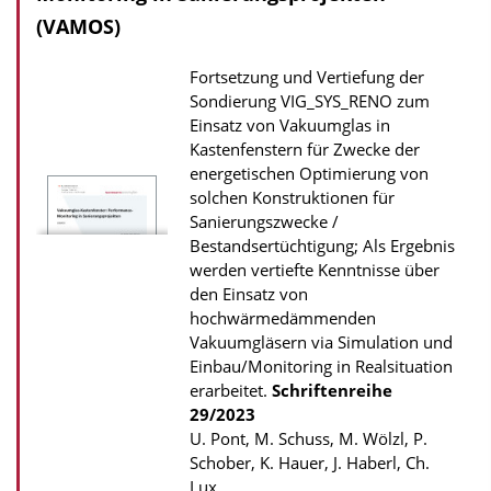
o
(VAMOS)
a
Fortsetzung und Vertiefung der
d
Sondierung VIG_SYS_RENO zum
s
Einsatz von Vakuumglas in
z
Kastenfenstern für Zwecke der
energetischen Optimierung von
u
solchen Konstruktionen für
r
Sanierungszwecke /
P
Bestandsertüchtigung; Als Ergebnis
u
werden vertiefte Kenntnisse über
den Einsatz von
b
hochwärmedämmenden
l
Vakuumgläsern via Simulation und
i
Einbau/Monitoring in Realsituation
k
erarbeitet.
Schriftenreihe
29/2023
a
U. Pont, M. Schuss, M. Wölzl, P.
t
Schober, K. Hauer, J. Haberl, Ch.
i
Lux