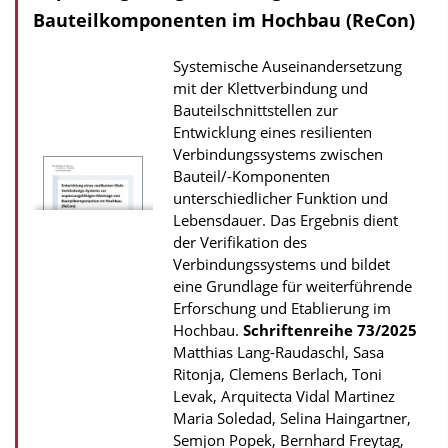
a
Bauteilkomponenten im Hochbau (ReCon)
d
Systemische Auseinandersetzung
s
mit der Klettverbindung und
z
Bauteilschnittstellen zur
u
Entwicklung eines resilienten
r
Verbindungssystems zwischen
Bauteil/-Komponenten
P
unterschiedlicher Funktion und
u
Lebensdauer. Das Ergebnis dient
b
der Verifikation des
Verbindungssystems und bildet
l
eine Grundlage für weiterführende
i
Erforschung und Etablierung im
k
Hochbau.
Schriftenreihe
73/2025
a
Matthias Lang-Raudaschl, Sasa
Ritonja, Clemens Berlach, Toni
t
Levak, Arquitecta Vidal Martinez
i
Maria Soledad, Selina Haingartner,
o
Semjon Popek, Bernhard Freytag,