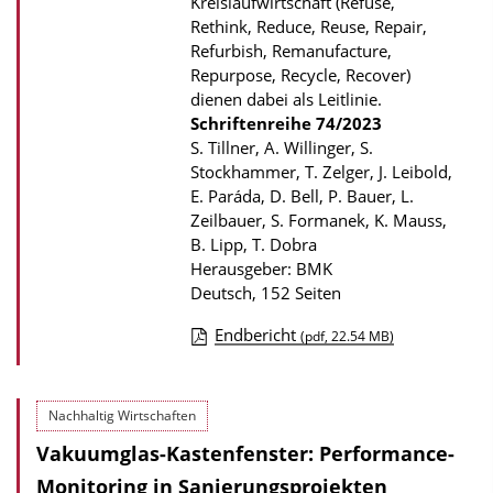
Kreislaufwirtschaft (Refuse,
o
Rethink, Reduce, Reuse, Repair,
n
Refurbish, Remanufacture,
Repurpose, Recycle, Recover)
dienen dabei als Leitlinie.
Schriftenreihe
74/2023
S. Tillner, A. Willinger, S.
Stockhammer, T. Zelger, J. Leibold,
E. Paráda, D. Bell, P. Bauer, L.
Zeilbauer, S. Formanek, K. Mauss,
B. Lipp, T. Dobra
Herausgeber: BMK
Deutsch, 152 Seiten
Endbericht
(pdf, 22.54 MB)
D
o
Nachhaltig Wirtschaften
w
Vakuumglas-Kastenfenster: Performance-
n
l
Monitoring in Sanierungsprojekten