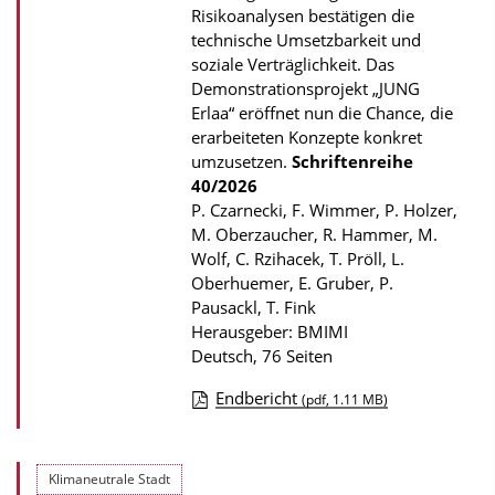
Risikoanalysen bestätigen die
l
technische Umsetzbarkeit und
i
soziale Verträglichkeit. Das
k
Demonstrationsprojekt „JUNG
Erlaa“ eröffnet nun die Chance, die
a
erarbeiteten Konzepte konkret
t
umzusetzen.
Schriftenreihe
i
40/2026
P. Czarnecki, F. Wimmer, P. Holzer,
o
M. Oberzaucher, R. Hammer, M.
n
Wolf, C. Rzihacek, T. Pröll, L.
Oberhuemer, E. Gruber, P.
Pausackl, T. Fink
Herausgeber: BMIMI
Deutsch, 76 Seiten
Endbericht
(pdf, 1.11 MB)
D
o
Klimaneutrale Stadt
w