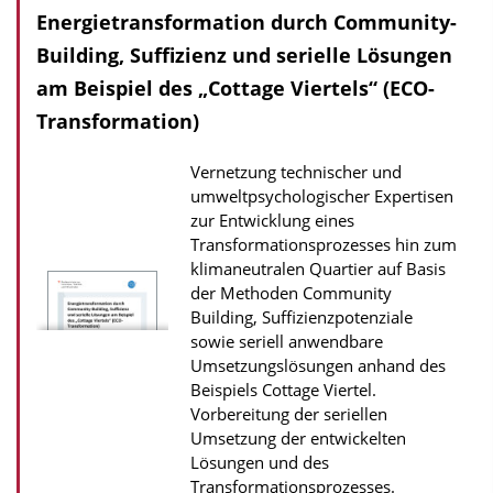
Energietransformation durch Community-
n
l
Building, Suffizienz und serielle Lösungen
o
am Beispiel des „Cottage Viertels“ (ECO-
a
Transformation)
d
Vernetzung technischer und
s
umweltpsychologischer Expertisen
z
zur Entwicklung eines
u
Transformationsprozesses hin zum
r
klimaneutralen Quartier auf Basis
der Methoden Community
P
Building, Suffizienzpotenziale
u
sowie seriell anwendbare
b
Umsetzungslösungen anhand des
Beispiels Cottage Viertel.
l
Vorbereitung der seriellen
i
Umsetzung der entwickelten
k
Lösungen und des
a
Transformationsprozesses.