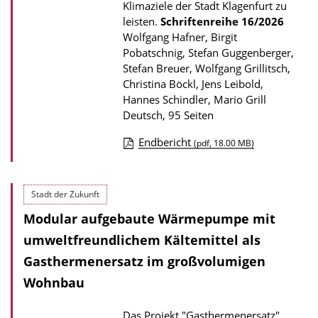
Klimaziele der Stadt Klagenfurt zu
leisten.
Schriftenreihe
16/2026
Wolfgang Hafner, Birgit
Pobatschnig, Stefan Guggenberger,
Stefan Breuer, Wolfgang Grillitsch,
Christina Böckl, Jens Leibold,
Hannes Schindler, Mario Grill
Deutsch, 95 Seiten
Endbericht
(pdf, 18.00 MB)
D
o
Stadt der Zukunft
w
Modular aufgebaute Wärmepumpe mit
n
l
umweltfreundlichem Kältemittel als
o
Gasthermenersatz im großvolumigen
a
Wohnbau
d
Das Projekt "Gasthermenersatz"