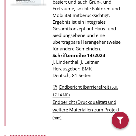
basiert und auch Grün-, und
u
Freiräume, soziale Faktoren und
b
Mobilität mitberücksichtigt.
Ergebnis ist ein integrales
l
Gesamtkonzept auf Haus- und
i
Siedlungsebene und eine
k
übertragbare Herangehensweise
a
für andere Gemeinden.
Schriftenreihe
14/2023
t
J. Lindenthal, J. Leitner
i
Herausgeber: BMK
o
Deutsch, 81 Seiten
n
Endbericht (barrierefrei)
(pdf,
D
17.14 MB)
Endbericht (Druckqualität) und
o
weitere Materialien zum Projekt
w
(htm)
n
filter
l
anzeig