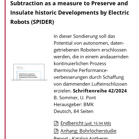
Subtraction as a measure to Preserve and
n
l
Insulate historic Developments by Electric
o
Robots (SPIDER)
a
In dieser Sondierung soll das
d
Potential von autonomen, daten-
s
getriebenen Robotern erschlossen
z
werden, die in einem andauernden
kontinuierlichen Prozess
u
thermische Performance­
r
verbesserungen durch Schaffung
P
von dämmenden Lufteinschlüssen
u
erzielen.
Schriftenreihe
42/2024
B. Sommer, U. Pont
b
Herausgeber: BMK
l
Deutsch, 84 Seiten
i
Endbericht
(pdf, 16.94 MB)
k
D
Anhang: Bohrlöcherstudie
a
Report - Katalog Antherm