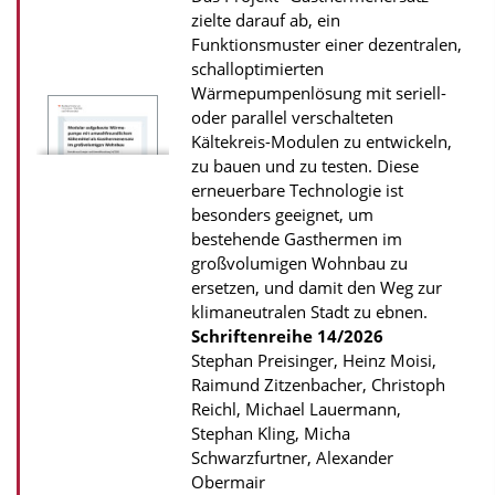
s
zielte darauf ab, ein
z
Funktionsmuster einer dezentralen,
u
schalloptimierten
r
Wärmepumpenlösung mit seriell-
oder parallel verschalteten
P
Kältekreis-Modulen zu entwickeln,
u
zu bauen und zu testen. Diese
b
erneuerbare Technologie ist
besonders geeignet, um
l
bestehende Gasthermen im
i
großvolumigen Wohnbau zu
k
ersetzen, und damit den Weg zur
a
klimaneutralen Stadt zu ebnen.
Schriftenreihe
14/2026
t
Stephan Preisinger, Heinz Moisi,
i
Raimund Zitzenbacher, Christoph
o
Reichl, Michael Lauermann,
n
Stephan Kling, Micha
Schwarzfurtner, Alexander
Obermair