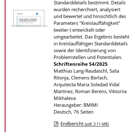
s
Standarddetails bestimmt. Details
wurden recherchiert, analysiert
z
und bewertet und hinsichtlich des
u
Parameters "Kreislauffähigkeit"
r
(weiter-) entwickelt oder
P
umgearbeitet. Das Ergebnis besteht
in kreislauffähigen Standard­details
u
sowie der Identifizierung von
b
Problemstellen und Potentialen.
l
Schriftenreihe
54/2025
Matthias Lang-Raudaschl, Saša
i
Ritonja, Clemens Berlach,
k
Arquitecta Maria Soledad Vidal
a
Martinez, Roman Berens, Viktoriia
t
Mikhaleva
Herausgeber: BMIMI
i
Deutsch, 76 Seiten
o
n
Endbericht
(pdf, 3.11 MB)
D