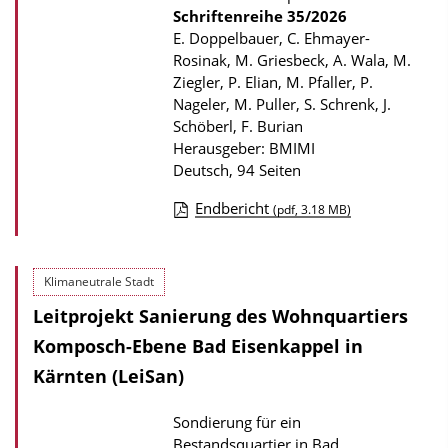
Schriftenreihe
35/2026
t
E. Doppelbauer, C. Ehmayer-
i
Rosinak, M. Griesbeck, A. Wala, M.
o
Ziegler, P. Elian, M. Pfaller, P.
n
Nageler, M. Puller, S. Schrenk, J.
Schöberl, F. Burian
Herausgeber: BMIMI
Deutsch, 94 Seiten
Endbericht
(pdf, 3.18 MB)
D
o
Klimaneutrale Stadt
w
Leitprojekt Sanierung des Wohnquartiers
n
l
Komposch-Ebene Bad Eisenkappel in
o
Kärnten (LeiSan)
a
Sondierung für ein
d
Bestandsquartier in Bad