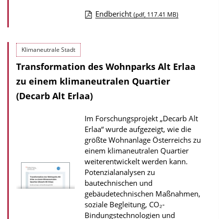
Endbericht
(pdf, 117.41 MB)
D
o
Klimaneutrale Stadt
w
Transformation des Wohnparks Alt Erlaa
n
l
zu einem klimaneutralen Quartier
o
(Decarb Alt Erlaa)
a
Im Forschungsprojekt „Decarb Alt
d
Erlaa“ wurde aufgezeigt, wie die
s
größte Wohnanlage Österreichs zu
z
einem klimaneutralen Quartier
weiterentwickelt werden kann.
u
Potenzialanalysen zu
r
bautechnischen und
P
gebäudetechnischen Maßnahmen,
u
soziale Begleitung, CO₂-
Bindungstechnologien und
b