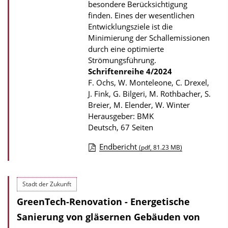
besondere Berücksichtigung
t
finden. Eines der wesentlichen
i
Entwicklungsziele ist die
o
Minimierung der Schallemissionen
durch eine optimierte
n
Strömungsführung.
Schriftenreihe
4/2024
F. Ochs, W. Monteleone, C. Drexel,
J. Fink, G. Bilgeri, M. Rothbacher, S.
Breier, M. Elender, W. Winter
Herausgeber: BMK
Deutsch, 67 Seiten
Endbericht
(pdf, 81.23 MB)
D
o
Stadt der Zukunft
w
GreenTech-Renovation - Energetische
n
l
Sanierung von gläsernen Gebäuden von