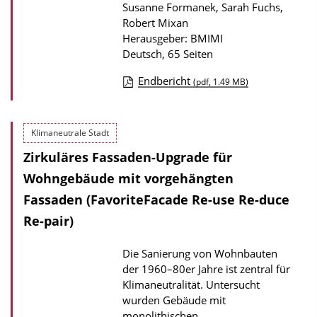
Susanne Formanek, Sarah Fuchs,
Robert Mixan
Herausgeber: BMIMI
Deutsch, 65 Seiten
Endbericht
(pdf, 1.49 MB)
D
o
Klimaneutrale Stadt
w
Zirkuläres Fassaden-Upgrade für
n
l
Wohngebäude mit vorgehängten
o
Fassaden (FavoriteFacade Re-use Re-duce
a
Re-pair)
d
Die Sanierung von Wohnbauten
s
der 1960–80er Jahre ist zentral für
z
Klimaneutralität. Untersucht
u
wurden Gebäude mit
r
monolithischen