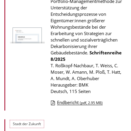
Portfolio-Managementmethode zur
d
Unterstützung der
s
Entscheidungsprozesse von
z
Eigentümer:innen größerer
Wohnungsbestände bei der
u
Erarbeitung von Strategien zur
r
schnellen und sozialverträglichen
P
Dekarbonisierung ihrer
u
Gebäudebestände.
Schriftenreihe
8/2025
b
T. Roßkopf-Nachbaur, T. Weiss, C.
l
Moser, W. Amann, M. Ploß, T. Hatt,
i
A. Mundt, A. Oberhuber
k
Herausgeber: BMK
Deutsch, 115 Seiten
a
t
Endbericht
(pdf, 2.95 MB)
i
D
o
o
Stadt der Zukunft
n
w