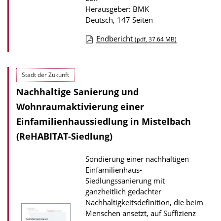
Herausgeber: BMK
o
Deutsch, 147 Seiten
n
Endbericht
(pdf, 37.64 MB)
D
o
Stadt der Zukunft
w
Nachhaltige Sanierung und
n
l
Wohnraumaktivierung einer
o
Einfamilienhaus­siedlung in Mistelbach
a
(ReHABITAT-Siedlung)
d
Sondierung einer nachhaltigen
s
Einfamilienhaus-
z
Siedlungssanierung mit
u
ganzheitlich gedachter
r
Nachhaltigkeitsdefinition, die beim
Menschen ansetzt, auf Suffizienz
P