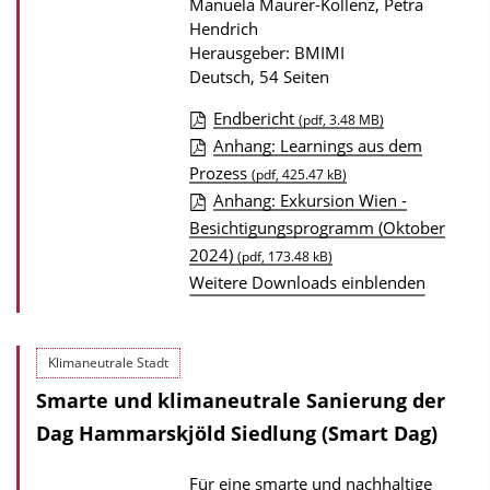
Manuela Maurer-Kollenz, Petra
k
Hendrich
a
Herausgeber: BMIMI
t
Deutsch, 54 Seiten
i
Endbericht
(pdf, 3.48 MB)
o
D
Anhang: Learnings aus dem
n
Prozess
o
(pdf, 425.47 kB)
Anhang: Exkursion Wien -
w
Besichtigungsprogramm (Oktober
n
2024)
(pdf, 173.48 kB)
l
Weitere Downloads einblenden
o
a
d
Klimaneutrale Stadt
s
Smarte und klimaneutrale Sanierung der
z
Dag Hammarskjöld Siedlung (Smart Dag)
u
r
Für eine smarte und nachhaltige