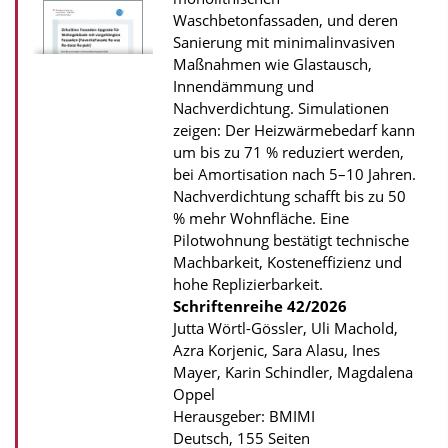
Waschbetonfassaden, und deren
P
Sanierung mit minimalinvasiven
u
Maßnahmen wie Glastausch,
b
Innendämmung und
Nachverdichtung. Simulationen
l
zeigen: Der Heizwärmebedarf kann
i
um bis zu 71 % reduziert werden,
k
bei Amortisation nach 5–10 Jahren.
a
Nachverdichtung schafft bis zu 50
% mehr Wohnfläche. Eine
t
Pilotwohnung bestätigt technische
i
Machbarkeit, Kosteneffizienz und
o
hohe Replizierbarkeit.
n
Schriftenreihe
42/2026
Jutta Wörtl-Gössler, Uli Machold,
Azra Korjenic, Sara Alasu, Ines
Mayer, Karin Schindler, Magdalena
Oppel
Herausgeber: BMIMI
Deutsch, 155 Seiten