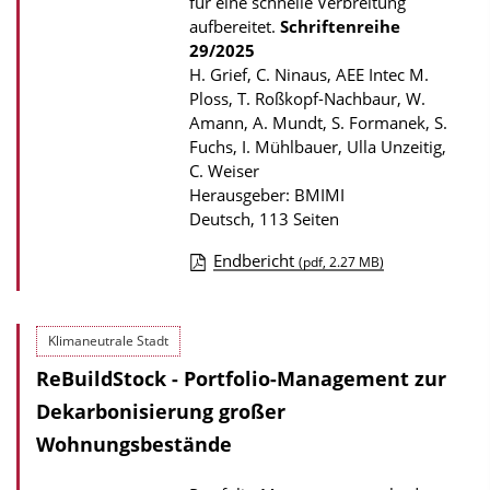
k
für eine schnelle Verbreitung
aufbereitet.
Schriftenreihe
a
29/2025
t
H. Grief, C. Ninaus, AEE Intec M.
i
Ploss, T. Roßkopf-Nachbaur, W.
Amann, A. Mundt, S. Formanek, S.
o
Fuchs, I. Mühlbauer, Ulla Unzeitig,
n
C. Weiser
Herausgeber: BMIMI
Deutsch, 113 Seiten
Endbericht
(pdf, 2.27 MB)
D
o
Klimaneutrale Stadt
w
ReBuildStock - Portfolio-Management zur
n
l
Dekarbonisierung großer
o
Wohnungsbestände
a