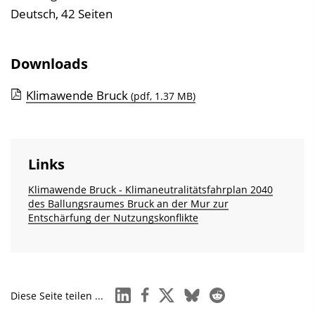
e
Deutsch, 42 Seiten
r
z
Downloads
e
i
Klimawende Bruck
(pdf, 1.37 MB)
c
h
n
Links
i
s
Klimawende Bruck - Klimaneutralitätsfahrplan 2040
des Ballungsraumes Bruck an der Mur zur
e
Entschärfung der Nutzungskonflikte
i
n
b
l
linkedin
facebook
x
bluesky
reddit
Diese Seite teilen ...
e