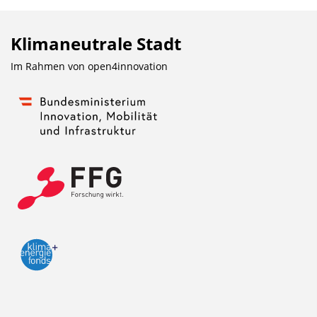
n
d
Klimaneutrale Stadt
e
Im Rahmen von
open4innovation
n