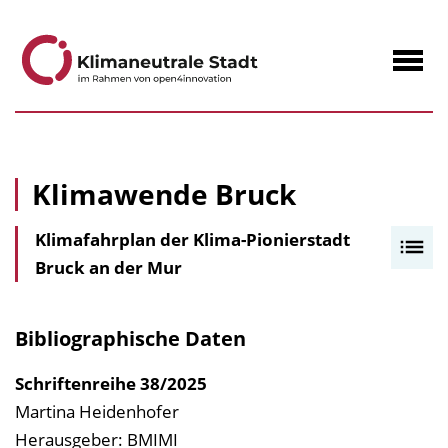
zum
Inhalt
Navig
öffne
Klimawende Bruck
Klimafahrplan der Klima-Pionierstadt
I
Bruck an der Mur
n
h
a
Bibliographische Daten
l
t
Schriftenreihe
38/2025
s
Martina Heidenhofer
v
Herausgeber: BMIMI