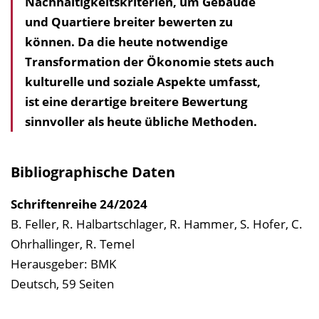
Nachhaltigkeits­kriterien, um Gebäude
l
und Quartiere breiter bewerten zu
t
können. Da die heute notwendige
s
Transformation der Ökonomie stets auch
v
kulturelle und soziale Aspekte umfasst,
e
ist eine derartige breitere Bewertung
r
sinnvoller als heute übliche Methoden.
z
e
i
Bibliographische Daten
c
h
Schriftenreihe
24/2024
n
B. Feller, R. Halbartschlager, R. Hammer, S. Hofer, C.
i
Ohrhallinger, R. Temel
s
Herausgeber: BMK
e
Deutsch, 59 Seiten
i