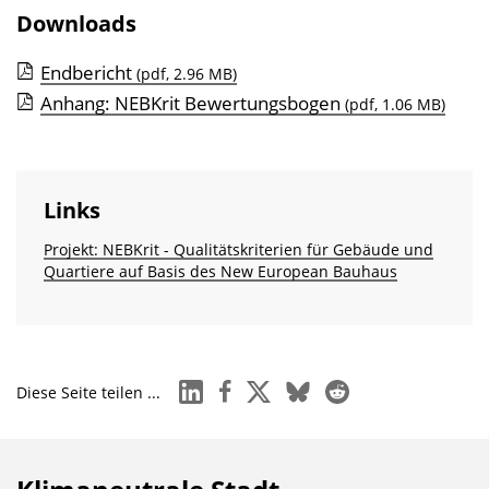
n
Downloads
b
l
Endbericht
(pdf, 2.96 MB)
e
Anhang: NEBKrit Bewertungsbogen
(pdf, 1.06 MB)
n
d
e
Links
n
Projekt: NEBKrit - Qualitätskriterien für Gebäude und
Quartiere auf Basis des New European Bauhaus
linkedin
facebook
x
bluesky
reddit
Diese Seite teilen ...