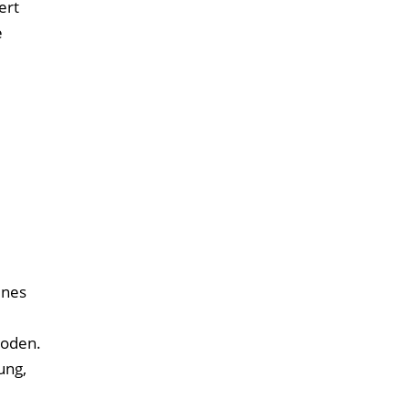
ert
e
ines
hoden.
ung,