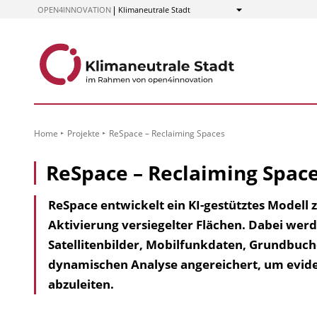
zum
OPEN4INNOVATION
Klimaneutrale Stadt
Anzeigen
Inhalt
Home
Projekte
ReSpace – Reclaiming Spaces
ReSpace – Reclaiming Spac
ReSpace entwickelt ein KI-gestütztes Modell z
Aktivierung versiegelter Flächen. Dabei wer
Satellitenbilder, Mobilfunkdaten, Grundbuche
dynamischen Analyse angereichert, um evi
abzuleiten.