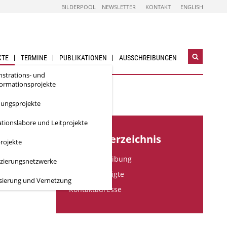
BILDERPOOL
NEWSLETTER
KONTAKT
ENGLISH
KTE
TERMINE
PUBLIKATIONEN
AUSSCHREIBUNGEN
Suchwidg
öffnen
strations- und
formationsprojekte
hungsprojekte
tionslabore und Leitprojekte
Inhaltsverzeichnis
rojekte
Kurzbeschreibung
izierungsnetzwerke
Projektbeteiligte
isierung und Vernetzung
Kontaktadresse