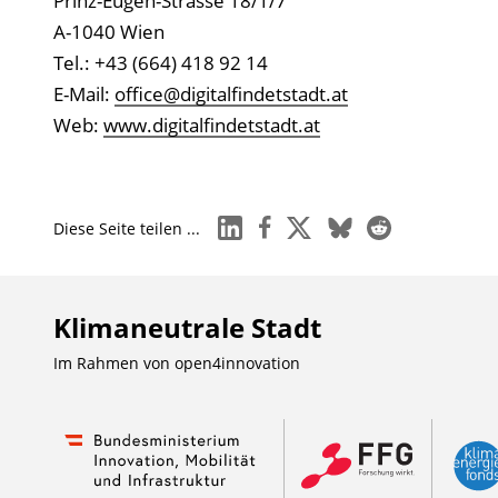
Prinz-Eugen-Strasse 18/1/7
A-1040 Wien
Tel.: +43 (664) 418 92 14
E-Mail:
office@digitalfindetstadt.at
Web:
www.digitalfindetstadt.at
linkedin
facebook
x
bluesky
reddit
Diese Seite teilen ...
Klimaneutrale Stadt
Im Rahmen von
open4innovation