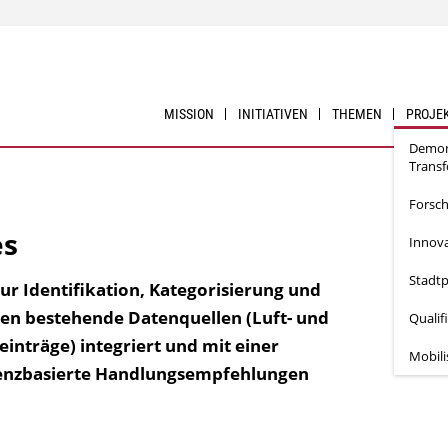
MISSION
INITIATIVEN
THEMEN
PROJE
Demon
Trans
Forsc
es
Innova
Stadtp
ur Identifikation, Kategorisierung und
den bestehende Datenquellen (Luft- und
Qualif
inträge) integriert und mit einer
Mobil
denzbasierte Handlungsempfehlungen