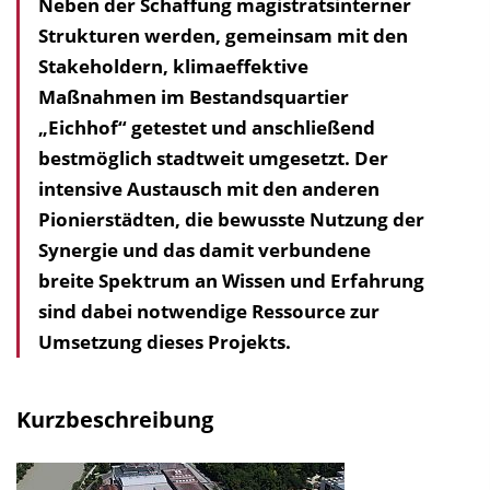
Neben der Schaffung magistratsinterner
l
Strukturen werden, gemeinsam mit den
t
Stakeholdern, klimaeffektive
s
Maßnahmen im Bestandsquartier
v
„Eichhof“ getestet und anschließend
e
bestmöglich stadtweit umgesetzt. Der
r
intensive Austausch mit den anderen
z
Pionierstädten, die bewusste Nutzung der
e
Synergie und das damit verbundene
i
breite Spektrum an Wissen und Erfahrung
c
sind dabei notwendige Ressource zur
h
Umsetzung dieses Projekts.
n
i
s
Kurzbeschreibung
e
i