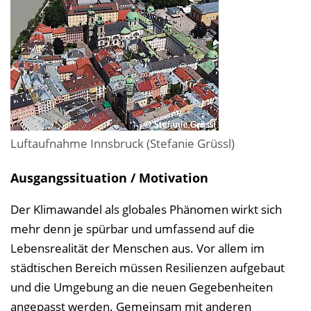
n
b
l
e
n
d
e
n
Luftaufnahme Innsbruck (Stefanie Grüssl)
Ausgangssituation / Motivation
Der Klimawandel als globales Phänomen wirkt sich
mehr denn je spürbar und umfassend auf die
Lebensrealität der Menschen aus. Vor allem im
städtischen Bereich müssen Resilienzen aufgebaut
und die Umgebung an die neuen Gegebenheiten
angepasst werden. Gemeinsam mit anderen