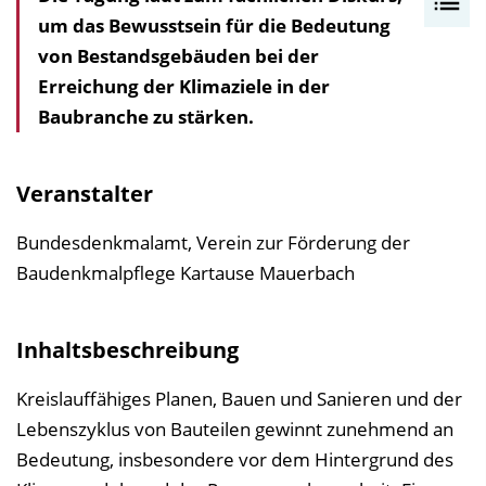
um das Bewusstsein für die Bedeutung
n
von Bestandsgebäuden bei der
h
Erreichung der Klimaziele in der
a
Baubranche zu stärken.
l
t
s
Veranstalter
v
e
Bundesdenkmalamt, Verein zur Förderung der
r
Baudenkmalpflege Kartause Mauerbach
z
e
Inhaltsbeschreibung
i
c
Kreislauffähiges Planen, Bauen und Sanieren und der
h
Lebenszyklus von Bauteilen gewinnt zunehmend an
n
Bedeutung, insbesondere vor dem Hintergrund des
i