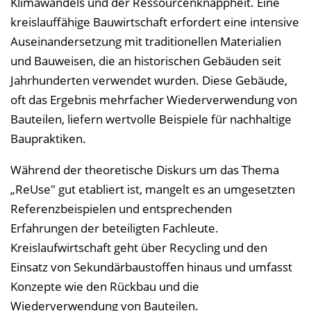
Klimawandels und der Ressourcenknappheit. Eine
s
kreislauffähige Bauwirtschaft erfordert eine intensive
e
Auseinandersetzung mit traditionellen Materialien
i
und Bauweisen, die an historischen Gebäuden seit
n
Jahrhunderten verwendet wurden. Diese Gebäude,
b
oft das Ergebnis mehrfacher Wiederverwendung von
l
Bauteilen, liefern wertvolle Beispiele für nachhaltige
e
Baupraktiken.
n
Während der theoretische Diskurs um das Thema
d
„ReUse" gut etabliert ist, mangelt es an umgesetzten
e
Referenzbeispielen und entsprechenden
n
Erfahrungen der beteiligten Fachleute.
Kreislaufwirtschaft geht über Recycling und den
Einsatz von Sekundärbaustoffen hinaus und umfasst
Konzepte wie den Rückbau und die
Wiederverwendung von Bauteilen.