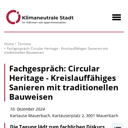
zum
Inhalt
Navig
öffne
Home
Termine
Fachgespräch: Circular Heritage - Kreislauffähiges Sanieren mit
traditionellen Bauweisen
Fachgespräch: Circular
Heritage - Kreislauffähiges
Sanieren mit traditionellen
Bauweisen
10. Dezember 2024
Kartause Mauerbach, Kartäuserplatz 2, 3001 Mauerbach
Die Tagung lädt zum fachlichen Diskurs,
I