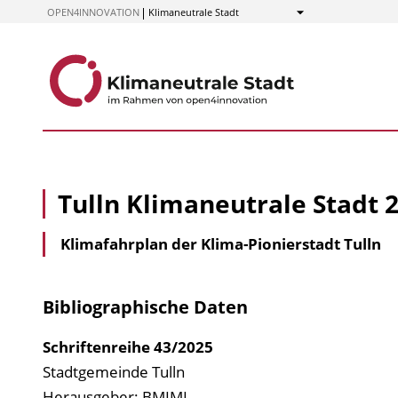
zum
OPEN4INNOVATION
Klimaneutrale Stadt
Anzeigen
Inhalt
Tulln Klimaneutrale Stadt 
Klimafahrplan der Klima-Pionierstadt Tulln
Bibliographische Daten
Schriftenreihe
43/2025
Stadtgemeinde Tulln
Herausgeber: BMIMI