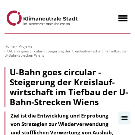
zum
Inhalt
Navig
öffne
Home
Projekte
U-Bahn goes circular - Steigerung der Kreislauf­wirtschaft im Tiefbau der
U-Bahn-Strecken Wiens
U-Bahn goes circular -
Steigerung der Kreislauf­
wirtschaft im Tiefbau der U-
Bahn-Strecken Wiens
Ziel ist die Entwicklung und Erprobung
I
von Strategien zur Wieder­verwendung
n
und stofflichen Verwertung von Aushub,
h