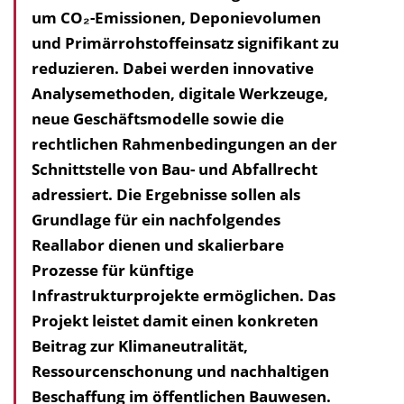
um CO₂-Emissionen, Deponievolumen
a
und Primärrohstoffeinsatz signifikant zu
l
reduzieren. Dabei werden innovative
t
Analysemethoden, digitale Werkzeuge,
s
neue Geschäftsmodelle sowie die
v
rechtlichen Rahmen­bedingungen an der
e
Schnittstelle von Bau- und Abfallrecht
r
adressiert. Die Ergebnisse sollen als
z
Grundlage für ein nachfolgendes
e
Reallabor dienen und skalierbare
i
Prozesse für künftige
c
Infrastrukturprojekte ermöglichen. Das
h
Projekt leistet damit einen konkreten
n
Beitrag zur Klimaneutralität,
i
Ressourcenschonung und nachhaltigen
s
Beschaffung im öffentlichen Bauwesen.
e