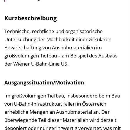
i
n
Kurzbeschreibung
b
l
Technische, rechtliche und organisatorische
e
Untersuchung der Machbarkeit einer zirkulären
n
Bewirtschaftung von Aushubmaterialien im
d
großvolumigen Tiefbau – am Beispiel des Ausbaus
e
der Wiener U-Bahn-Linie U5.
n
Ausgangssituation/Motivation
Im großvolumigen Tiefbau, insbesondere beim Bau
von U-Bahn-Infrastruktur, fallen in Österreich
erhebliche Mengen an Aushubmaterial an. Der
überwiegende Teil dieser Materialien wird derzeit
deponiert oder nur geringwertig verwertet, was mit