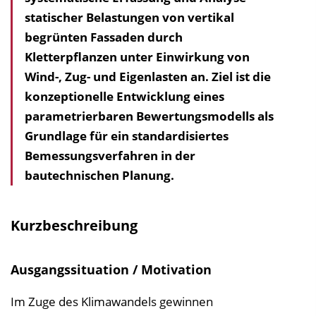
statischer Belastungen von vertikal
h
begrünten Fassaden durch
a
Kletterpflanzen unter Einwirkung von
l
Wind-, Zug- und Eigenlasten an. Ziel ist die
t
konzeptionelle Entwicklung eines
s
parametrierbaren Bewertungsmodells als
v
Grundlage für ein standardisiertes
e
Bemessungsverfahren in der
r
bautechnischen Planung.
z
e
i
Kurzbeschreibung
c
h
Ausgangssituation / Motivation
n
i
Im Zuge des Klimawandels gewinnen
s