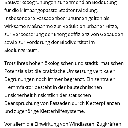
Bauwerksbegrünungen zunehmend an Bedeutung
e
für die klimaangepasste Stadtentwicklung.
i
Insbesondere Fassadenbegrünungen gelten als
n
wirksame Maßnahme zur Reduktion urbaner Hitze,
b
zur Verbesserung der Energieeffizienz von Gebäuden
l
sowie zur Förderung der Biodiversität im
e
Siedlungsraum.
n
Trotz ihres hohen ökologischen und stadtklimatischen
d
Potenzials ist die praktische Umsetzung vertikaler
e
Begrünungen noch immer begrenzt. Ein zentraler
n
Hemmfaktor besteht in der bautechnischen
Unsicherheit hinsichtlich der statischen
Beanspruchung von Fassaden durch Kletterpflanzen
und zugehörige Kletterhilfesysteme.
Vor allem die Einwirkung von Windlasten, Zugkräften