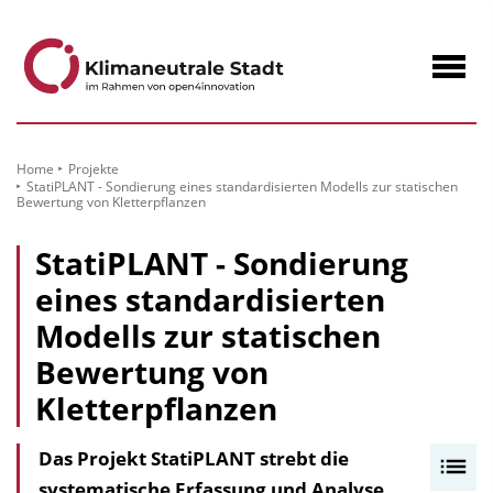
zum
Inhalt
Navig
öffne
Home
Projekte
StatiPLANT - Sondierung eines standardisierten Modells zur statischen
Bewertung von Kletterpflanzen
StatiPLANT - Sondierung
eines standardisierten
Modells zur statischen
Bewertung von
Kletterpflanzen
Das Projekt StatiPLANT strebt die
I
systematische Erfassung und Analyse
n