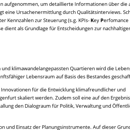
nen aufgenommen, um detaillierte Informationen über die 
gt eine Ursachenermittlung durch Qualitätsinterviews. Sch
er Kennzahlen zur Steuerung (s.g. KPIs-
K
ey
P
erfomance
se dient als Grundlage für Entscheidungen zur nachhaltige
en und klimawandelangepassten Quartieren wird die Lebens
kunftsfähiger Lebensraum auf Basis des Bestandes geschaf
Innovationen für die Entwicklung klimafreundlicher und
agenfurt skaliert werden. Zudem soll eine auf den Ergebni
lung den Dialograum für Politik, Verwaltung und Öffentli
on und Einsatz der Planungsinstrumente. Auf dieser Grun