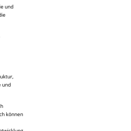
ie und
die
h
uktur,
e und
ch
rch können
ntwicklung