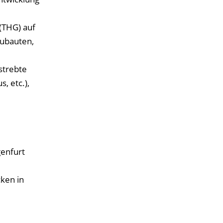
(THG) auf
eubauten,
strebte
, etc.),
genfurt
ken in