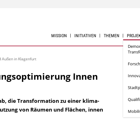
MISSION
INITIATIVEN
THEMEN
PROJE
Demon
Trans
 Außen in Klagenfurt
Forsc
ungsoptimierung Innen
Innova
Stadtp
Qualif
ab, die Transformation zu einer klima­
 Nutzung von Räumen und Flächen, innen
Mobil