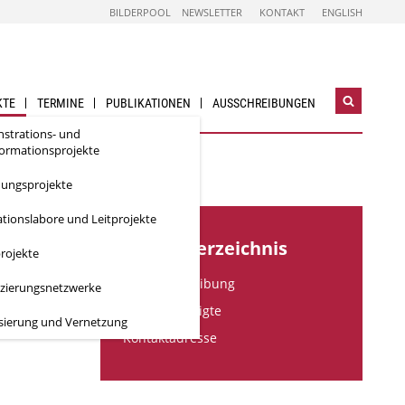
BILDERPOOL
NEWSLETTER
KONTAKT
ENGLISH
KTE
TERMINE
PUBLIKATIONEN
AUSSCHREIBUNGEN
Suchwidg
öffnen
strations- und
formationsprojekte
hungsprojekte
tionslabore und Leitprojekte
Inhaltsverzeichnis
rojekte
Kurzbeschreibung
izierungsnetzwerke
Projektbeteiligte
isierung und Vernetzung
Kontaktadresse