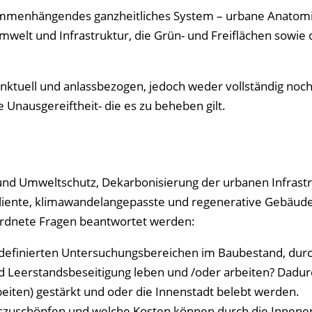
usammenhängendes ganzheitliches System – urbane Anatom
mwelt und Infrastruktur, die Grün- und Freiflächen sowie 
 punktuell und anlassbezogen, jedoch weder vollständig noc
 Unausgereiftheit- die es zu beheben gilt.
 und Umweltschutz, Dekarbonisierung der urbanen Infrastr
iliente, klimawandelangepasste und regenerative Gebäud
eordnete Fragen beantwortet werden:
definierten Untersuchungsbereichen im Baubestand, dur
 Leerstandsbeseitigung leben und /oder arbeiten? Dadu
iten) gestärkt und oder die Innenstadt belebt werden.
auszuschöpfen und welche Kosten können durch die Innene