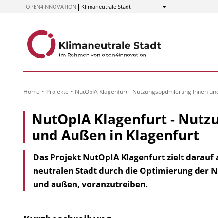
zum
OPEN4INNOVATION
Klimaneutrale Stadt
Anzeigen
Inhalt
Home
Projekte
NutOpIA Klagenfurt - Nutzungsoptimierung Innen und
NutOpIA Klagenfurt - Nutz
und Außen in Klagenfurt
Das Projekt NutOpIA Klagenfurt zielt darauf 
neu­tralen Stadt durch die Opti­mierung der
und außen, voran­zutreiben.