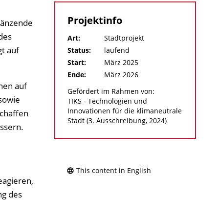
Projektinfo
rgänzende
des
Art:
Stadtprojekt
gt auf
Status:
laufend
Start:
März 2025
Ende:
März 2026
nen auf
Gefördert im Rahmen von:
sowie
TIKS - Technologien und
Innovationen für die klimaneutrale
schaffen
Stadt (3. Ausschreibung, 2024)
ssern.
This content in English
eagieren,
ng des