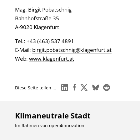
Mag. Birgit Pobatschnig
Bahnhofstraße 35
A-9020 Klagenfurt
Tel.: +43 (463) 537 4891
E-Mail:
birgit.pobatschnig@klagenfurt.at
Web:
www.klagenfurt.at
linkedin
facebook
x
bluesky
reddit
Diese Seite teilen ...
Klimaneutrale Stadt
Im Rahmen von
open4innovation