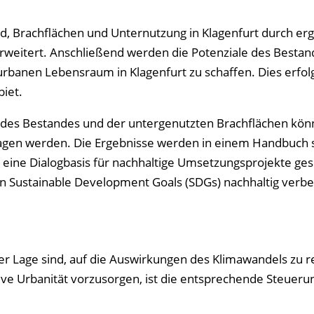
d, Brach­flächen und Unter­nutzung in Klagen­furt durch e
rweitert. Anschließend werden die Potenziale des Be­stan­
urbanen Lebens­raum in Klagen­furt zu schaffen. Dies erfol
biet.
des Bestandes und der untergenutzten Brachflächen kön
ragen werden. Die Ergebnisse werden in einem Handbuch 
h eine Dialogbasis für nachhaltige Umsetzungsprojekte ge
en Sustainable Development Goals (SDGs) nachhaltig verbe
der Lage sind, auf die Auswirkungen des Klimawandels zu r
tive Urbanität vorzusorgen, ist die entsprechende Steueru