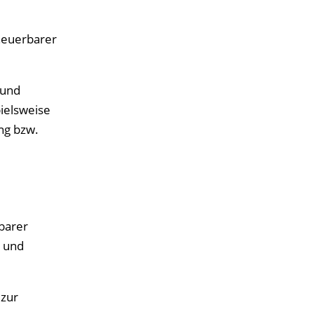
rneuerbarer
rund
pielsweise
ng bzw.
barer
n und
 zur