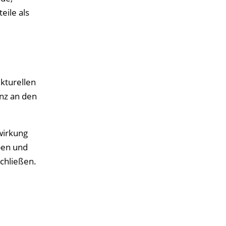
eile als
kturellen
nz an den
wirkung
ben und
chließen.