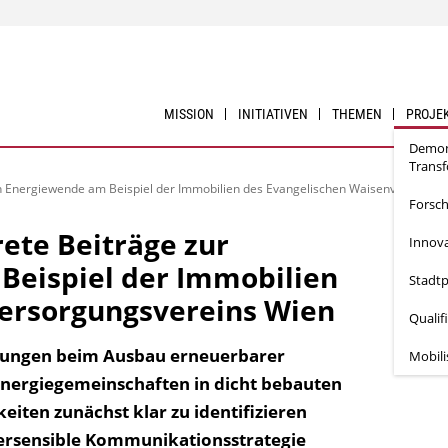
MISSION
INITIATIVEN
THEMEN
PROJE
Demon
Trans
 Energiewende am Beispiel der Immobilien des Evangelischen Waisenversorgun
Forsc
te Beiträge zur
Innova
Beispiel der Immobilien
Stadtp
ersorgungsvereins Wien
Qualif
erungen beim Ausbau erneuerbarer
Mobil
Energiegemeinschaften in dicht bebauten
keiten zunächst klar zu identifizieren
dersensible Kommunikationsstrategie