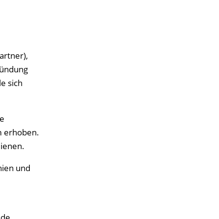
rtner),
ründung
e sich
ge
m erhoben.
ienen.
nien und
de,