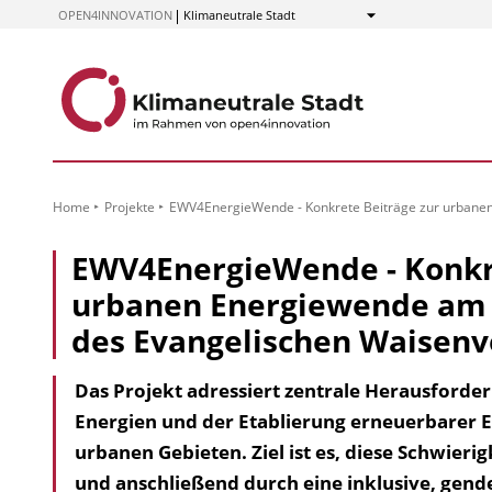
zum
OPEN4INNOVATION
Klimaneutrale Stadt
Anzeigen
Inhalt
Home
Projekte
EWV4EnergieWende - Konkrete Beiträge zur urbanen
EWV4EnergieWende - Konkre
urbanen Energiewende am 
des Evangelischen Waisenv
Das Projekt adressiert zentrale Herausford
Energien und der Etablierung erneuerbarer 
urbanen Gebieten. Ziel ist es, diese Schwierig
und anschließend durch eine inklusive, gen