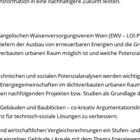
ansformation in eine nachhaltigere Zukunft leisten.
angelischen Waisenversorgungsverein Wien (EWV – LOI-Pa
nwiefern der Ausbau von erneuerbaren Energien und die G
erbauten urbanen Raum möglich ist und welche Potenzial
chnischen und sozialen Potenzialanalysen werden wichti
 Energiegemeinschaften im dichtverbauten urbanen Rau
n nachfolgenden Projekten bzw. Studien als Grundlage d
Gebäuden und Baublöcken – co-kreativ Argumentationsli
z für technisch-soziale Lösungen zu verbessern.
nd wirtschaftlichen Vergleichsrechnungen ein Stufen- und
 einzelner Gebäude / Areale mit dem Thema Energiewen