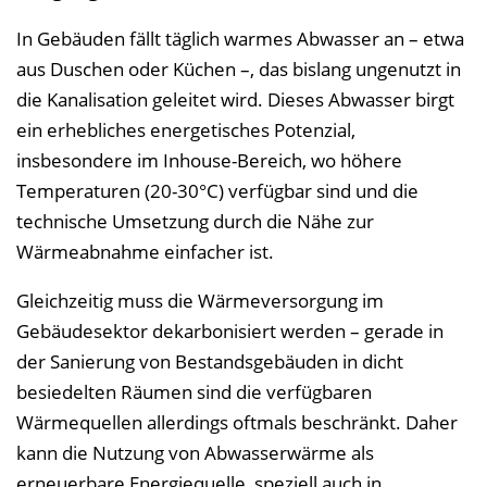
e
In Gebäuden fällt täglich warmes Abwasser an – etwa
i
aus Duschen oder Küchen –, das bislang ungenutzt in
n
die Kanalisation geleitet wird. Dieses Abwasser birgt
b
ein erhebliches energetisches Potenzial,
l
insbesondere im Inhouse-Bereich, wo höhere
e
Temperaturen (20-30°C) verfügbar sind und die
n
technische Umsetzung durch die Nähe zur
d
Wärmeabnahme einfacher ist.
e
Gleichzeitig muss die Wärmeversorgung im
n
Gebäudesektor dekarbonisiert werden – gerade in
der Sanierung von Bestandsgebäuden in dicht
besiedelten Räumen sind die verfügbaren
Wärmequellen allerdings oftmals beschränkt. Daher
kann die Nutzung von Abwasserwärme als
erneuerbare Energiequelle, speziell auch in