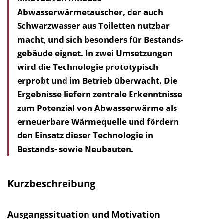
Abwasserwärmetauscher, der auch
h
Schwarzwasser aus Toiletten nutzbar
a
macht, und sich besonders für Bestands­
l
gebäude eignet. In zwei Umsetzungen
t
wird die Technologie prototypisch
s
erprobt und im Betrieb überwacht. Die
v
Ergebnisse liefern zentrale Erkenntnisse
e
zum Potenzial von Abwasserwärme als
r
erneuerbare Wärmequelle und fördern
z
den Einsatz dieser Technologie in
e
Bestands- sowie Neubauten.
i
c
h
Kurzbeschreibung
n
i
Ausgangssituation und Motivation
s