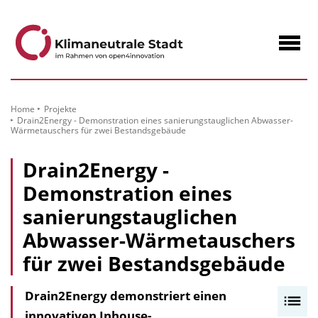
zum
Inhalt
Navig
öffne
Home
Projekte
Drain2Energy - Demonstration eines sanierungstauglichen Abwasser-
Wärmetauschers für zwei Bestandsgebäude
Drain2Energy -
Demonstration eines
sanierungstauglichen
Abwasser-Wärmetauschers
für zwei Bestandsgebäude
Drain2Energy demonstriert einen
I
innovativen Inhouse-
n