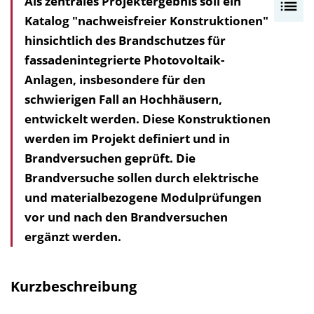
Als zentrales Projektergebnis soll ein
I
Katalog "nachweisfreier Konstruktionen"
n
hinsichtlich des Brandschutzes für
h
fassaden­integrierte Photovoltaik-
a
Anlagen, insbesondere für den
l
schwierigen Fall an Hochhäusern,
t
entwickelt werden. Diese Konstruktionen
s
werden im Projekt definiert und in
v
Brandversuchen geprüft. Die
e
Brandversuche sollen durch elektrische
r
und materialbezogene Modulprüfungen
z
vor und nach den Brandversuchen
e
ergänzt werden.
i
c
h
Kurzbeschreibung
n