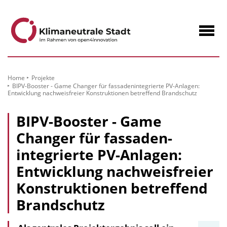
zum
Inhalt
Navig
öffne
Home
Projekte
BIPV-Booster - Game Changer für fassaden­integrierte PV-Anlagen:
Entwicklung nachweisfreier Konstruktionen betreffend Brandschutz
BIPV-Booster - Game
Changer für fassaden­
integrierte PV-Anlagen:
Entwicklung nachweisfreier
Konstruktionen betreffend
Brandschutz