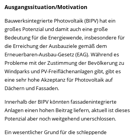
i
Ausgangssituation/Motivation
s
e
Bauwerksintegrierte Photovoltaik (BIPV) hat ein
i
großes Potenzial und damit auch eine große
n
Bedeutung für die Energiewende, insbesondere für
b
die Erreichung der Ausbauziele gemäß dem
l
Erneuerbaren-Ausbau-Gesetz (EAG). Während es
e
Probleme mit der Zustimmung der Bevölkerung zu
n
Windparks und PV-Freiflächenanlagen gibt, gibt es
d
eine sehr hohe Akzeptanz für Photovoltaik auf
e
Dächern und Fassaden.
n
Innerhalb der BIPV könnten fassadenintegrierte
Anlagen einen hohen Beitrag liefern, aktuell ist dieses
Potenzial aber noch weitgehend unerschlossen.
Ein wesentlicher Grund für die schleppende