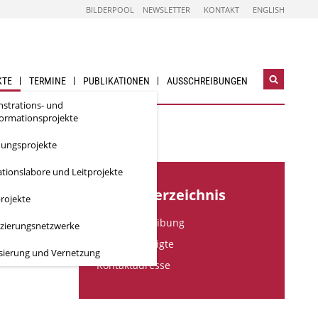
BILDERPOOL
NEWSLETTER
KONTAKT
ENGLISH
KTE
TERMINE
PUBLIKATIONEN
AUSSCHREIBUNGEN
Suchwidg
öffnen
strations- und
formationsprojekte
hungsprojekte
tionslabore und Leitprojekte
Inhaltsverzeichnis
rojekte
Kurzbeschreibung
izierungsnetzwerke
Projektbeteiligte
isierung und Vernetzung
Kontaktadresse