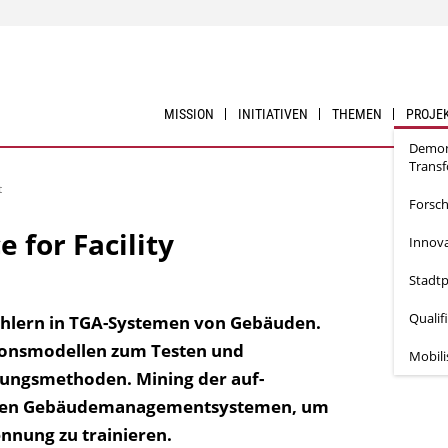
MISSION
INITIATIVEN
THEMEN
PROJE
Demon
Trans
t
Forsc
e for Facility
Innova
Stadtp
Qualif
ehlern in TGA-Systemen von Gebäuden.
tionsmodellen zum Testen und
Mobil
ungs­methoden. Mining der auf­
nden Gebäudemanagement­systemen, um
nnung zu trainieren.