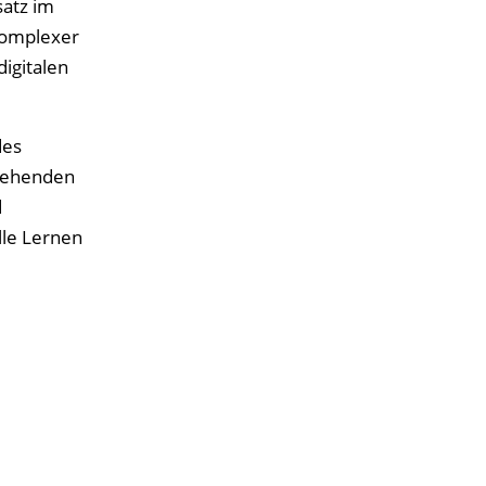
satz im
komplexer
igitalen
des
stehenden
d
lle Lernen