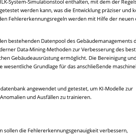
-HLK-System-Simulationstool enthalten, mit dem der Regel
getestet werden kann, was die Entwicklung präziser und 
en Fehlererkennungsregeln werden mit Hilfe der neuen d
uf den bestehenden Datenpool des Gebäudemanagements 
moderner Data-Mining-Methoden zur Verbesserung des be
chen Gebäudeausrüstung ermöglicht. Die Bereinigung un
e wesentliche Grundlage für das anschließende maschine
ndatenbank angewendet und getestet, um KI-Modelle zur
Anomalien und Ausfällen zu trainieren.
 sollen die Fehlererkennungsgenauigkeit verbessern,