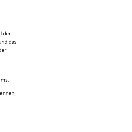
d der
und das
der
ems.
kennen,