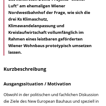
Luft“ am ehemaligen Wiener
h
Nordwestbahnhof der Frage, wie sich die
a
drei Ks Klimaschutz,
l
Klimawandelanpassung und
t
Kreislaufwirtschaft vollumfänglich im
s
Rahmen eines leistbaren geförderten
v
Wiener Wohnbaus prototypisch umsetzen
e
lassen.
r
z
e
Kurzbeschreibung
i
c
Ausgangssituation / Motivation
h
n
Obwohl in der politischen und fachlichen Diskussion
i
die Ziele des New European Bauhaus und speziell in
s