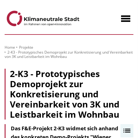
zum
Inhalt
Navig
öffne
Home
Projekte
2-K3 - Prototypisches Demoprojekt zur Konkretisierung und Vereinbarkeit
von 3K und Leistbarkeit im Wohnbau
2-K3 - Prototypisches
Demoprojekt zur
Konkretisierung und
Vereinbarkeit von 3K und
Leistbarkeit im Wohnbau
Das F&E-Projekt 2-K3 widmet sich anhand
I
des konkreten Demo-Projekts "Wiener
n