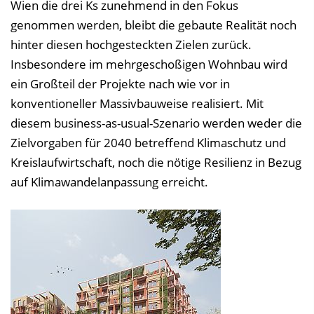
Wien die drei Ks zunehmend in den Fokus
e
genommen werden, bleibt die gebaute Realität noch
i
hinter diesen hochgesteckten Zielen zurück.
n
Insbesondere im mehrgeschoßigen Wohnbau wird
b
ein Großteil der Projekte nach wie vor in
l
konventioneller Massivbauweise realisiert. Mit
e
diesem business-as-usual-Szenario werden weder die
n
Zielvorgaben für 2040 betreffend Klimaschutz und
d
Kreislaufwirtschaft, noch die nötige Resilienz in Bezug
e
auf Klimawandelanpassung erreicht.
n